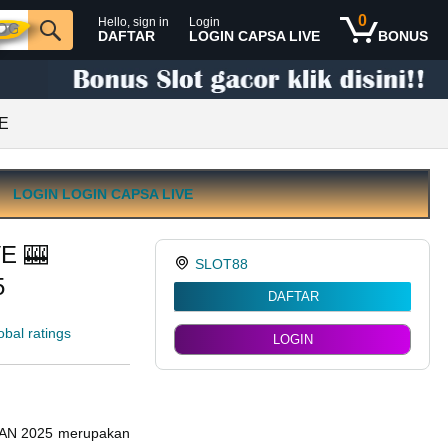
0
Hello, sign in
Login
DAFTAR
LOGIN CAPSA LIVE
BONUS
VE
LOGIN LOGIN CAPSA LIVE
E 🎰
SLOT88
5
DAFTAR
obal ratings
LOGIN
AN 2025 merupakan