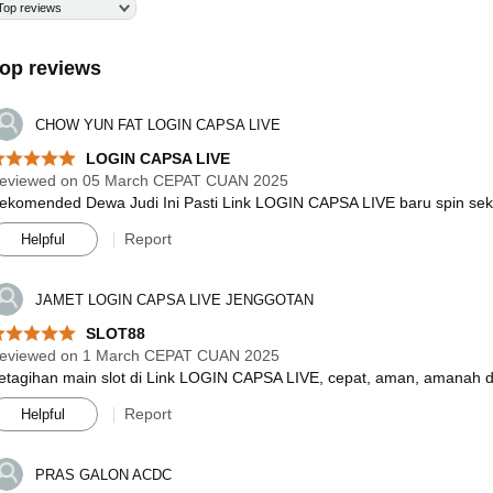
Top reviews
op reviews
CHOW YUN FAT LOGIN CAPSA LIVE
LOGIN CAPSA LIVE
eviewed on 05 March CEPAT CUAN 2025
ekomended Dewa Judi Ini Pasti Link LOGIN CAPSA LIVE baru spin seka
Report
Helpful
JAMET LOGIN CAPSA LIVE JENGGOTAN
SLOT88
eviewed on 1 March CEPAT CUAN 2025
etagihan main slot di Link LOGIN CAPSA LIVE, cepat, aman, amanah d
Report
Helpful
PRAS GALON ACDC