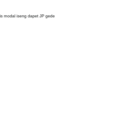
is modal iseng dapet JP gede