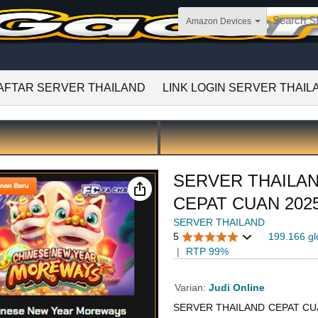
Amazon Devices
DAFTAR SERVER THAILAND
LINK LOGIN SERVER THAIL
SERVER THAILAN
CEPAT CUAN 202
SERVER THAILAND
5
199.166 gl
|
RTP 99%
Varian:
Judi Online
SERVER THAILAND CEPAT CUA