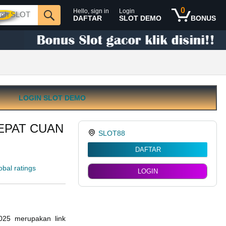
0
Hello, sign in
Login
DAFTAR
SLOT DEMO
BONUS
LOGIN SLOT DEMO
EPAT CUAN
SLOT88
DAFTAR
obal ratings
LOGIN
5 merupakan link