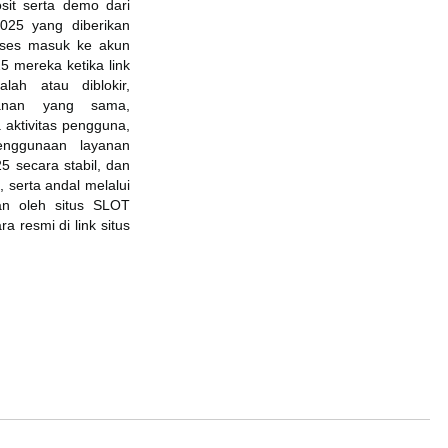
osit serta demo dari
5 yang diberikan
kses masuk ke akun
mereka ketika link
lah atau diblokir,
anan yang sama,
 aktivitas pengguna,
nggunaan layanan
secara stabil, dan
 serta andal melalui
kan oleh situs SLOT
resmi di link situs