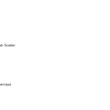
h Scatter
percaya