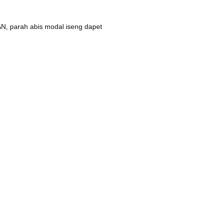
 parah abis modal iseng dapet