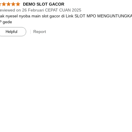
DEMO SLOT GACOR
eviewed on 26 Februari CEPAT CUAN 2025
ak nyesel nyoba main slot gacor di Link SLOT MPO MENGUNTUNGKAN,
P gede
Report
Helpful