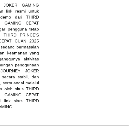
Y JOKER GAMING
 link resmi untuk
ta demo dari THIRD
R GAMING CEPAT
gar pengguna tetap
n THIRD PRINCE'S
EPAT CUAN 2025
a sedang bermasalah
 dan keamanan yang
anggunya aktivitas
sungan penggunaan
 JOURNEY JOKER
cara stabil, dan
 serta andal melalui
kan oleh situs THIRD
R GAMING CEPAT
 link situs THIRD
AMING.