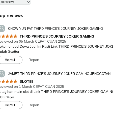
Top reviews
op reviews
CHOW YUN FAT THIRD PRINCE'S JOURNEY JOKER GAMING
THIRD PRINCE'S JOURNEY JOKER GAMING
eviewed on 05 March CEPAT CUAN 2025
ekomended Dewa Judi Ini Pasti Link THIRD PRINCE'S JOURNEY JOKE
udah Scatter
Report
Helpful
JAMET THIRD PRINCE'S JOURNEY JOKER GAMING JENGGOTAN
SLOT88
eviewed on 1 March CEPAT CUAN 2025
etagihan main slot di Link THIRD PRINCE'S JOURNEY JOKER GAMING
erpercaya
Report
Helpful