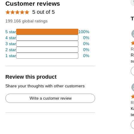
Customer reviews
5 out of 5
T
199.166 global ratings
5 star
100%
4 star
0%
3 star
0%
R
2 star
0%
R
1 star
0%
s
Review this product
Share your thoughts with other customers
Write a customer review
R
K
t