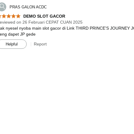
PRAS GALON ACDC
DEMO SLOT GACOR
eviewed on 26 Februari CEPAT CUAN 2025
ak nyesel nyoba main slot gacor di Link THIRD PRINCE'S JOURNEY 
seng dapet JP gede
Report
Helpful