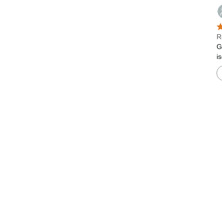
R
G
i