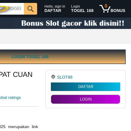
0
Hello, sign in
Login
DAFTAR
TOGEL 168
BONUS
LOGIN TOGEL 168
EPAT CUAN
SLOT88
DAFTAR
obal ratings
LOGIN
5 merupakan link