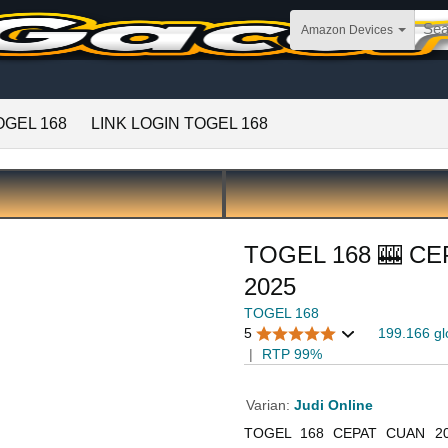
Amazon Devices
OGEL 168
LINK LOGIN TOGEL 168
TOGEL 168 🎰 C
2025
TOGEL 168
5
199.166 gl
|
RTP 99%
Varian:
Judi Online
TOGEL 168 CEPAT CUAN 202