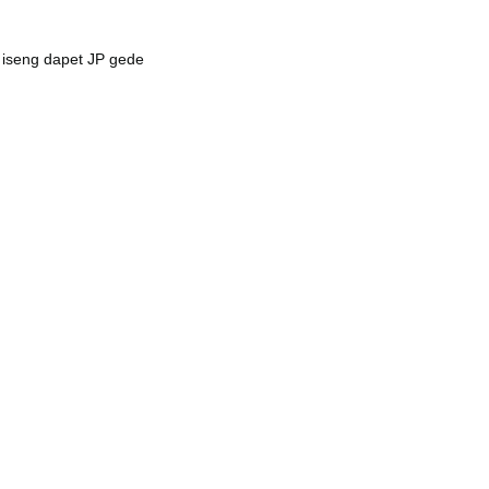
 iseng dapet JP gede