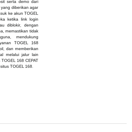
osit serta demo dari
ang diberikan agar
asuk ke akun TOGEL
 ketika link login
u diblokir, dengan
a, memastikan tidak
ngguna, mendukung
ayanan TOGEL 168
il, dan memberikan
l melalui jalur lain
tus TOGEL 168 CEPAT
 situs TOGEL 168.