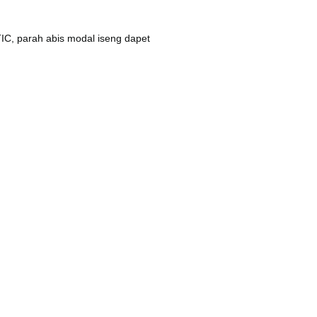
, parah abis modal iseng dapet