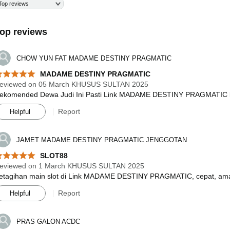
Top reviews
op reviews
CHOW YUN FAT MADAME DESTINY PRAGMATIC
MADAME DESTINY PRAGMATIC
eviewed on 05 March KHUSUS SULTAN 2025
ekomended Dewa Judi Ini Pasti Link MADAME DESTINY PRAGMATIC bar
Report
Helpful
JAMET MADAME DESTINY PRAGMATIC JENGGOTAN
SLOT88
eviewed on 1 March KHUSUS SULTAN 2025
etagihan main slot di Link MADAME DESTINY PRAGMATIC, cepat, am
Report
Helpful
PRAS GALON ACDC