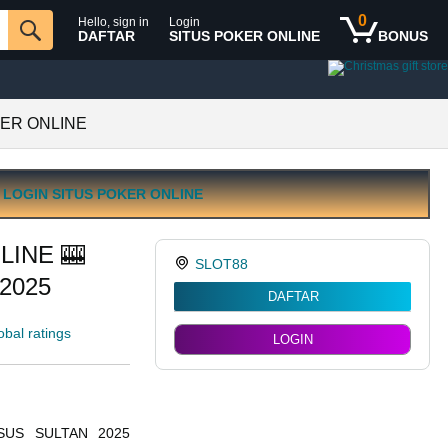
0
Hello, sign in
Login
DAFTAR
SITUS POKER ONLINE
BONUS
KER ONLINE
LOGIN SITUS POKER ONLINE
LINE 🎰
SLOT88
2025
DAFTAR
obal ratings
LOGIN
SUS SULTAN 2025