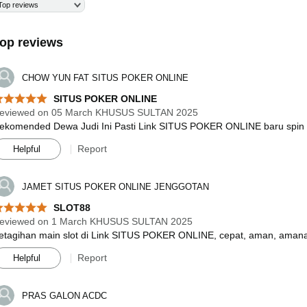
Top reviews
op reviews
CHOW YUN FAT SITUS POKER ONLINE
SITUS POKER ONLINE
eviewed on 05 March KHUSUS SULTAN 2025
ekomended Dewa Judi Ini Pasti Link SITUS POKER ONLINE baru spin s
Report
Helpful
JAMET SITUS POKER ONLINE JENGGOTAN
SLOT88
eviewed on 1 March KHUSUS SULTAN 2025
etagihan main slot di Link SITUS POKER ONLINE, cepat, aman, amana
Report
Helpful
PRAS GALON ACDC