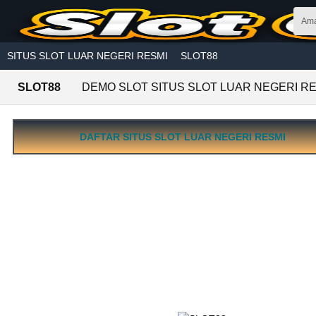
Skip to main content
Ama
SITUS SLOT LUAR NEGERI RESMI
SLOT88
DAFTAR SITUS SLOT LUAR NEGERI RESMI
SLOT88
DEMO SLOT SITUS SLOT LUAR NEGERI R
LINK LOGIN SITUS SLOT LUAR NEGERI RESMI
DAFTAR SITUS SLOT LUAR NEGERI RESMI