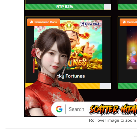
Roll over image to zoom 