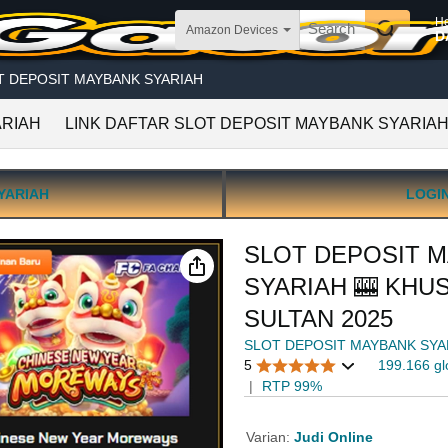
He
Amazon Devices
D
T DEPOSIT MAYBANK SYARIAH
ARIAH
LINK DAFTAR SLOT DEPOSIT MAYBANK SYARIA
YARIAH
LOGI
SLOT DEPOSIT 
SYARIAH 🎰 KHU
SULTAN 2025
SLOT DEPOSIT MAYBANK SYA
5
199.166 gl
|
RTP 99%
Varian:
Judi Online