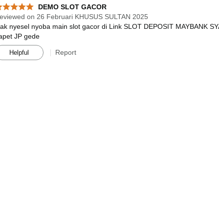
DEMO SLOT GACOR
eviewed on 26 Februari KHUSUS SULTAN 2025
ak nyesel nyoba main slot gacor di Link SLOT DEPOSIT MAYBANK SYA
apet JP gede
Report
Helpful