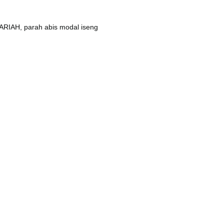
RIAH, parah abis modal iseng