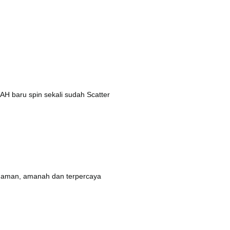
 baru spin sekali sudah Scatter
 aman, amanah dan terpercaya