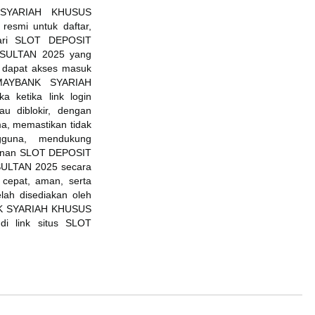
SYARIAH KHUSUS
esmi untuk daftar,
dari SLOT DEPOSIT
SULTAN 2025 yang
p dapat akses masuk
AYBANK SYARIAH
ketika link login
u diblokir, dengan
a, memastikan tidak
ngguna, mendukung
yanan SLOT DEPOSIT
LTAN 2025 secara
 cepat, aman, serta
elah disediakan oleh
K SYARIAH KHUSUS
i link situs SLOT