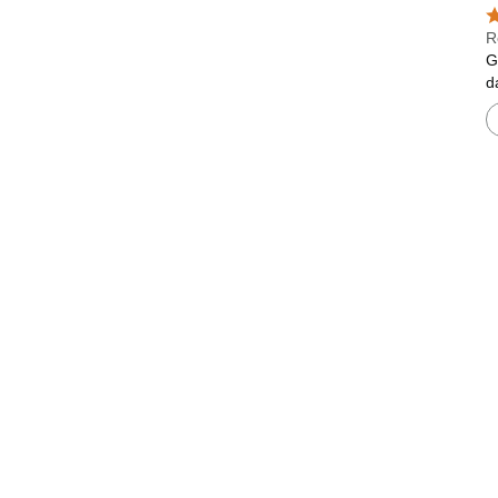
R
G
d