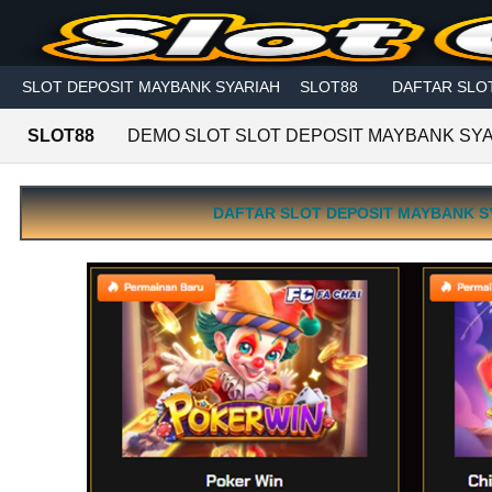
Skip to main content
SLOT DEPOSIT MAYBANK SYARIAH
SLOT88
DAFTAR SLO
SLOT88
DEMO SLOT SLOT DEPOSIT MAYBANK SY
DAFTAR SLOT DEPOSIT MAYBANK S