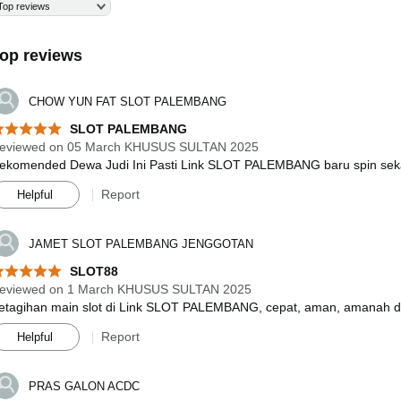
Top reviews
op reviews
CHOW YUN FAT SLOT PALEMBANG
SLOT PALEMBANG
eviewed on 05 March KHUSUS SULTAN 2025
ekomended Dewa Judi Ini Pasti Link SLOT PALEMBANG baru spin seka
Report
Helpful
JAMET SLOT PALEMBANG JENGGOTAN
SLOT88
eviewed on 1 March KHUSUS SULTAN 2025
etagihan main slot di Link SLOT PALEMBANG, cepat, aman, amanah d
Report
Helpful
PRAS GALON ACDC