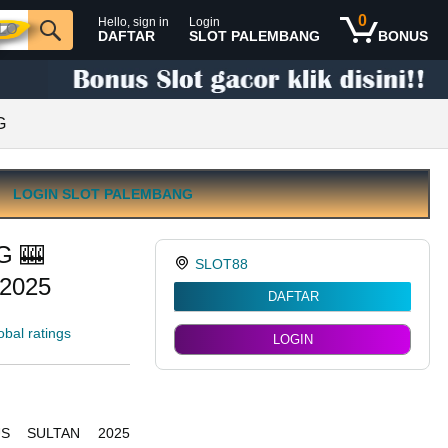
0
Hello, sign in
Login
DAFTAR
SLOT PALEMBANG
BONUS
G
LOGIN SLOT PALEMBANG
 🎰
SLOT88
2025
DAFTAR
obal ratings
LOGIN
S SULTAN 2025