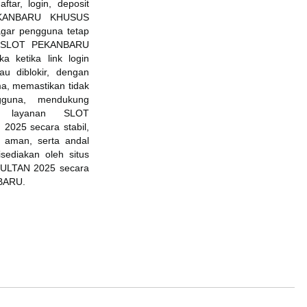
ftar, login, deposit
EKANBARU KHUSUS
gar pengguna tetap
n SLOT PEKANBARU
ketika link login
u diblokir, dengan
a, memastikan tidak
ngguna, mendukung
n layanan SLOT
25 secara stabil,
 aman, serta andal
isediakan oleh situs
LTAN 2025 secara
NBARU.