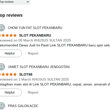
Top reviews
op reviews
CHOW YUN FAT SLOT PEKANBARU
SLOT PEKANBARU
eviewed on 05 March KHUSUS SULTAN 2025
ekomended Dewa Judi Ini Pasti Link SLOT PEKANBARU baru spin sekal
Report
Helpful
JAMET SLOT PEKANBARU JENGGOTAN
SLOT88
eviewed on 1 March KHUSUS SULTAN 2025
etagihan main slot di Link SLOT PEKANBARU, cepat, aman, amanah d
Report
Helpful
PRAS GALON ACDC