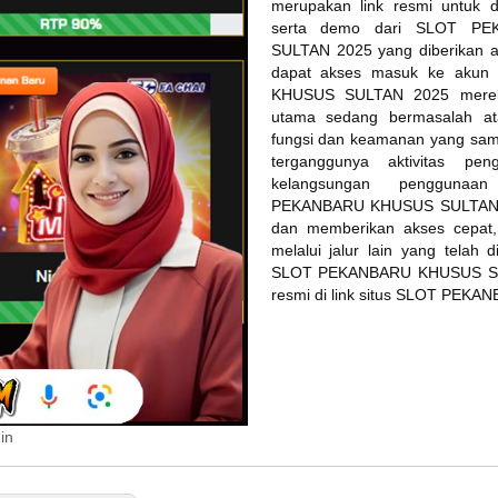
merupakan link resmi untuk da
serta demo dari SLOT P
SULTAN 2025 yang diberikan a
dapat akses masuk ke aku
KHUSUS SULTAN 2025 mereka 
utama sedang bermasalah ata
fungsi dan keamanan yang sam
terganggunya aktivitas pe
kelangsungan penggunaa
PEKANBARU KHUSUS SULTAN 20
dan memberikan akses cepat,
melalui jalur lain yang telah d
SLOT PEKANBARU KHUSUS SU
resmi di link situs SLOT PEKA
in