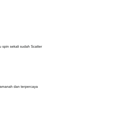
pin sekali sudah Scatter
amanah dan terpercaya