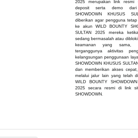
2025 merupakan link resmi un
deposit serta demo da
SHOWDOWN KHUSUS SUL
diberikan agar pengguna teta
ke akun WILD BOUNTY S
SULTAN 2025 mereka ketika
sedang bermasalah atau dibloki
keamanan yang sama, me
terganggunya aktivitas pe
kelangsungan penggunaan la
SHOWDOWN KHUSUS SULTAN 20
dan memberikan akses cepat,
melalui jalur lain yang telah d
WILD BOUNTY SHOWDOWN
2025 secara resmi di link 
SHOWDOWN.