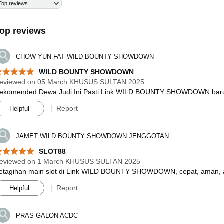
Top reviews
op reviews
CHOW YUN FAT WILD BOUNTY SHOWDOWN
WILD BOUNTY SHOWDOWN
eviewed on 05 March KHUSUS SULTAN 2025
ekomended Dewa Judi Ini Pasti Link WILD BOUNTY SHOWDOWN baru s
Report
Helpful
JAMET WILD BOUNTY SHOWDOWN JENGGOTAN
SLOT88
eviewed on 1 March KHUSUS SULTAN 2025
etagihan main slot di Link WILD BOUNTY SHOWDOWN, cepat, aman, 
Report
Helpful
PRAS GALON ACDC