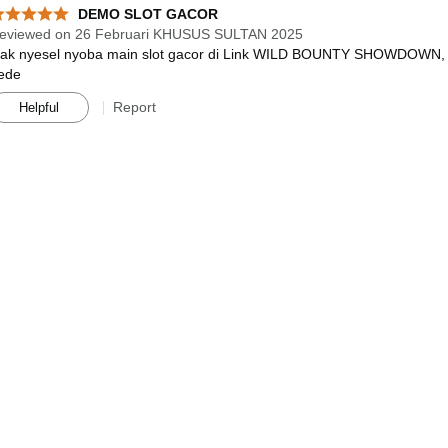
DEMO SLOT GACOR
eviewed on 26 Februari KHUSUS SULTAN 2025
ak nyesel nyoba main slot gacor di Link WILD BOUNTY SHOWDOWN, p
ede
Report
Helpful