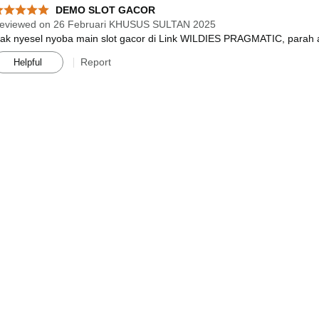
DEMO SLOT GACOR
eviewed on 26 Februari KHUSUS SULTAN 2025
ak nyesel nyoba main slot gacor di Link WILDIES PRAGMATIC, parah 
Report
Helpful