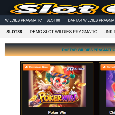
Skip to main content
WILDIES PRAGMATIC
SLOT88
DAFTAR WILDIES PRAGMA
SLOT88
DEMO SLOT WILDIES PRAGMATIC
LINK
DAFTAR WILDIES PRAGMATI