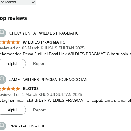
Top reviews
op reviews
CHOW YUN FAT WILDIES PRAGMATIC
WILDIES PRAGMATIC
eviewed on 05 March KHUSUS SULTAN 2025
ekomended Dewa Judi Ini Pasti Link WILDIES PRAGMATIC baru spin se
Report
Helpful
JAMET WILDIES PRAGMATIC JENGGOTAN
SLOT88
eviewed on 1 March KHUSUS SULTAN 2025
etagihan main slot di Link WILDIES PRAGMATIC, cepat, aman, amana
Report
Helpful
PRAS GALON ACDC